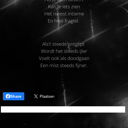
Kan je iets zien
Het meest intieme
En heel fragiel.
Als't steeds ontglipt
Wordt het steeds ijler
Voelt ook als doodgaan
Een mist steeds fijner.
Share