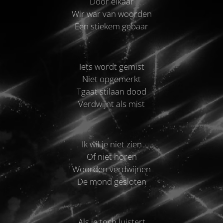
Door elkaar
Wir war van woorden
Een stiekem gebaar
Iets wordt gemist
Niet opgemerkt
Tgaat stilaan dood
Verdwijnt als mist
Ik wil je niet zien
Of niet horen
Woorden verdwijnen
De mond gesloten
Als je toch luistert