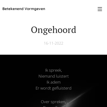
Betekenend Vormgeven
Ongehoord
16-11-2022
Ik spreek,
Niemand luistert
Ik adem
Er wordt gefluisterd
Over spreken,