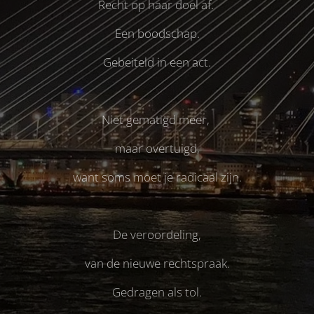
Recht op haar doel af.
Een boodschap.
Gebeiteld in een act.
Niet gematigd meer,
maar overtuigd,
want soms moet je radicaal zijn.
De veroordeling,
van de nieuwe rechtspraak.
Gedragen als tol.