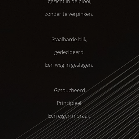
gezicht in de plooi,
zonder te verpinken.
Staalharde blik,
gedecideerd.
Een weg in geslagen.
Getoucheerd.
Principieel.
Een eigen moraal.