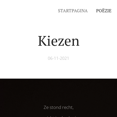
STARTPAGINA
POËZIE
Kiezen
06-11-2021
Ze stond recht,